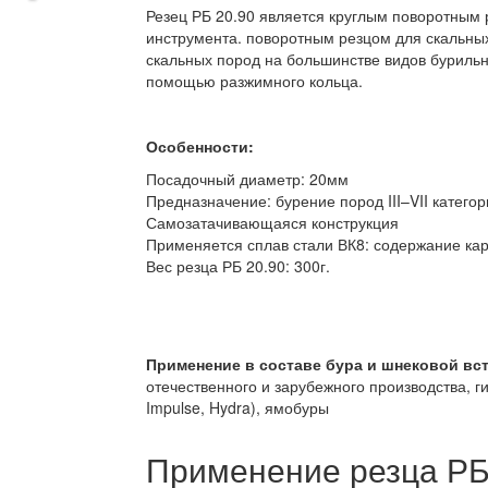
Резец РБ 20.90 является круглым поворотным
инструмента. поворотным резцом для скальны
скальных пород на большинстве видов бурильн
помощью разжимного кольца.
Особенности:
Посадочный диаметр: 20мм
Предназначение: бурение пород III–VII катего
Самозатачивающаяся конструкция
Применяется сплав стали ВК8: содержание ка
Вес резца РБ 20.90: 300г.
Применение в составе бура и шнековой вс
отечественного и зарубежного производства, г
Impulse, Hydra), ямобуры
Применение резца РБ