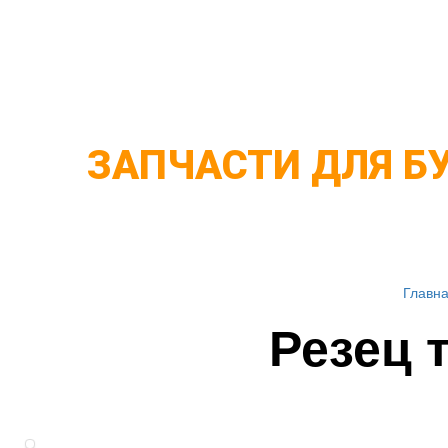
Буры
Гидровраща
shnek-bur.ru
ЗАПЧАСТИ ДЛЯ Б
Главн
Резец 