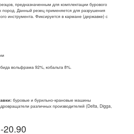
 резцов, предназначенным для комплектации бурового
х пород. Данный резец применяется для разрушения
ого инструмента. Фиксируется в кармане (державке) с
рии
рбида вольфрама 92%, кобальта 8%.
тавки:
буровые и бурильно-крановые машины
идровращатели различных производителей (Delta, Digga,
-20.90