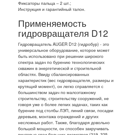
Фиксаторы пальца – 2 шт.;
Инструкция и гарантийный талон.
Применяемость
гидровращателя D12
Гидровращатель AUGER D12 (гидробур) - это
универсальное оборудование, которое может
быть использовано при решении широкого
спектра задач по бурению технологических
скважин в энергетической и строительной
областях. Ввиду сбалансированных
характеристик (вес гидровращателя, размеры и
крутящий момент), он легко справляется с
большинством задач по малоэтажному
строительству, строительству сооружений, не
говоря уже о более легких задачах, таких как
бурение под столбы ЛЭП, линий связи, посадки
деревьев, монтажа ограждений и других
несложных работ. Также, благодаря довольно
большой мощности, он способен закручивать
винтовые сваи больших диаметров (219, 325