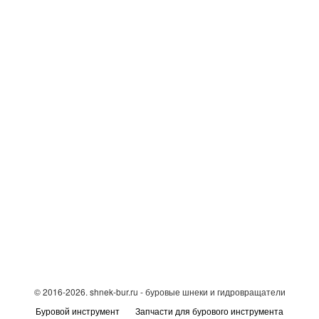
Ярославль,
ул. Клубная 74 стр. 8
Телефон: 8 (4852) 680-526,
E-mail: tr-group@list.ru
© 2016-2026. shnek-bur.ru - буровые шнеки и гидровращатели
Буровой инструмент
Запчасти для бурового инструмента